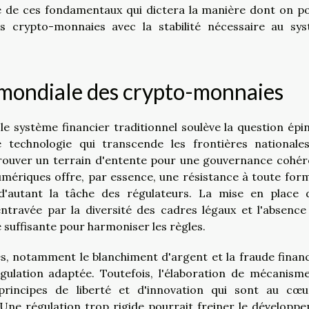
e de ces fondamentaux qui dictera la manière dont on p
s crypto-monnaies avec la stabilité nécessaire au sy
n mondiale des crypto-monnaies
e système financier traditionnel soulève la question épi
 technologie qui transcende les frontières nationales
trouver un terrain d'entente pour une gouvernance cohér
mériques offre, par essence, une résistance à toute for
 d'autant la tâche des régulateurs. La mise en place 
ntravée par la diversité des cadres légaux et l'absence
é suffisante pour harmoniser les règles.
s, notamment le blanchiment d'argent et la fraude financ
égulation adaptée. Toutefois, l'élaboration de mécanism
s principes de liberté et d'innovation qui sont au cœ
ne régulation trop rigide pourrait freiner le développ