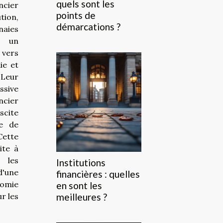
quels sont les
ncier
points de
tion,
démarcations ?
aies
r un
vers
ie et
 Leur
ssive
ncier
cite
ue de
ette
ite à
les
Institutions
'une
financières : quelles
nomie
en sont les
ur les
meilleures ?