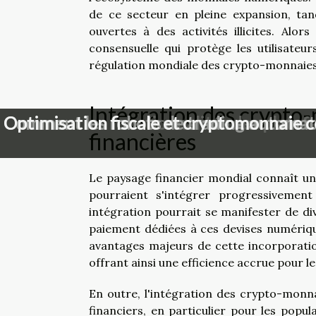
de ce secteur en pleine expansion, tand
ouvertes à des activités illicites. Alo
consensuelle qui protège les utilisateu
régulation mondiale des crypto-monnaies
Intégration des crypto-
Comment les fonctionnalités des platef
Comment les robots de trading automati
Optimisation fiscale et cryptomonnaie co
financières
Le paysage financier mondial connaît u
pourraient s'intégrer progressivement 
intégration pourrait se manifester de d
paiement dédiées à ces devises numériqu
avantages majeurs de cette incorporation
offrant ainsi une efficience accrue pour l
En outre, l'intégration des crypto-monnai
financiers, en particulier pour les popu