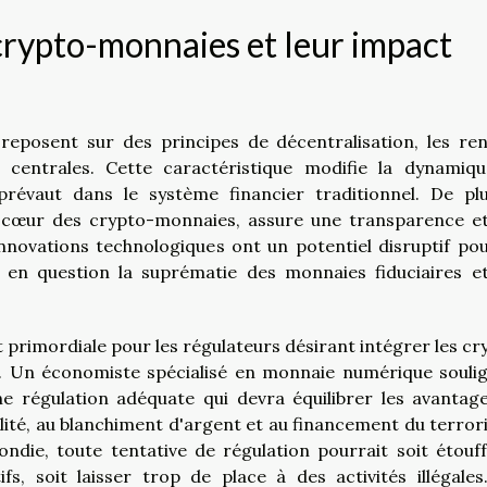
rypto-monnaies et leur impact
reposent sur des principes de décentralisation, les re
s centrales. Cette caractéristique modifie la dynamiq
révaut dans le système financier traditionnel. De plu
au cœur des crypto-monnaies, assure une transparence e
nnovations technologiques ont un potentiel disruptif pou
 en question la suprématie des monnaies fiduciaires e
rimordiale pour les régulateurs désirant intégrer les cr
nt. Un économiste spécialisé en monnaie numérique souli
e régulation adéquate qui devra équilibrer les avantag
atilité, au blanchiment d'argent et au financement du terror
ndie, toute tentative de régulation pourrait soit étouff
fs, soit laisser trop de place à des activités illégales