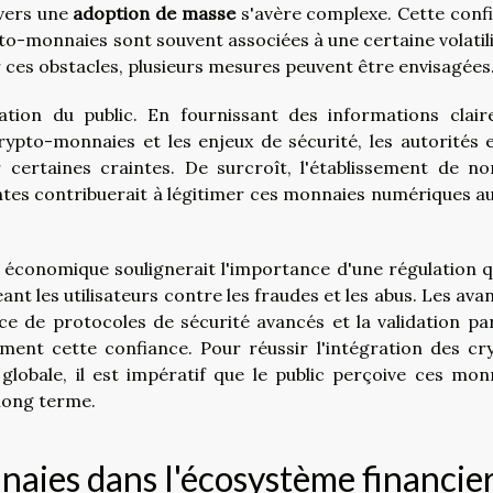
 vers une
adoption de masse
s'avère complexe. Cette conf
ypto-monnaies sont souvent associées à une certaine volatili
 ces obstacles, plusieurs mesures peuvent être envisagées
tion du public. En fournissant des informations clair
ypto-monnaies et les enjeux de sécurité, les autorités e
 certaines craintes. De surcroît, l'établissement de n
tes contribuerait à légitimer ces monnaies numériques a
e économique soulignerait l'importance d'une régulation q
ant les utilisateurs contre les fraudes et les abus. Les ava
ace de protocoles de sécurité avancés et la validation pa
ement cette confiance. Pour réussir l'intégration des cr
globale, il est impératif que le public perçoive ces mon
 long terme.
naies dans l'écosystème financie