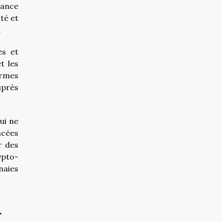
iance
té et
.
es et
t les
ormes
uprès
ui ne
ncées
r des
ypto-
naies
r