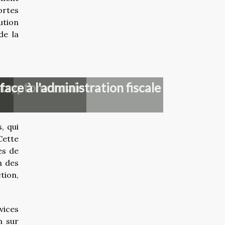
ortes
ution
de la
n cryptomonnaie
ts
ace à l'administration fiscale
, qui
Cette
es de
n des
tion,
vices
n sur