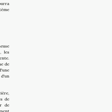
ourra
stème
neuse
, les
ente.
me de
d'une
 d'un
ière,
es de
ur de
ement