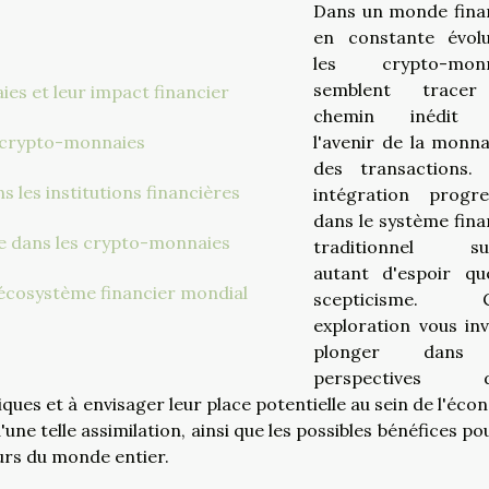
Dans un monde fina
en constante évolu
les crypto-monn
semblent trace
s et leur impact financier
chemin inédit 
s crypto-monnaies
l'avenir de la monna
des transactions.
 les institutions financières
intégration progre
dans le système fina
ce dans les crypto-monnaies
traditionnel sus
autant d'espoir q
'écosystème financier mondial
scepticisme. C
exploration vous inv
plonger dans 
perspectives d
es et à envisager leur place potentielle au sein de l'éco
'une telle assimilation, ainsi que les possibles bénéfices po
rs du monde entier.