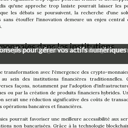
is qu'une approche trop laxiste pourrait laisser les p
rs que les débats se poursuivent, la recherche d'une sol
rs sans étouffer l'innovation demeure un enjeu central 
.
monnaies dans les institutions
ormes de trading influencent les gains e
sés peuvent sécuriser vos investissemen
nseils pour gérer vos actifs numériques f
ne transformation avec l'émergence des crypto-monnaies
au sein des institutions financières traditionnelles. 
iverses façons, notamment par l'adoption d'infrastructur
es ou par la création de produits financiers hybrides. U
 serait une réduction significative des coûts de transac
es opérations bancaires et financières.
es pourrait favoriser une meilleure accessibilité aux ser
lations non bancarisées. Grâce à la technologie blockchai