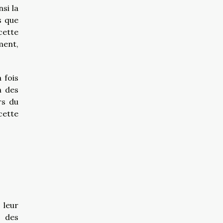
si la
s que
cette
ment,
 fois
n des
rs du
cette
 leur
t des