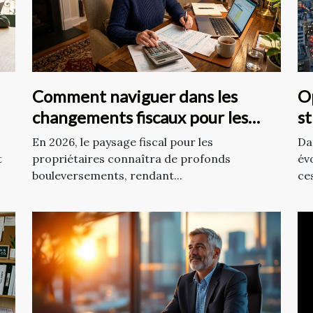
Comment naviguer dans les
Op
changements fiscaux pour les
st
propriétaires en 2026 ?
e
En 2026, le paysage fiscal pour les
Da
t
propriétaires connaîtra de profonds
év
bouleversements, rendant...
ces