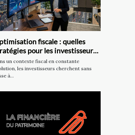
timisation fiscale : quelles
ratégies pour les investisseurs
n 2026 ?
ns un contexte fiscal en constante
olution, les investisseurs cherchent sans
se à...