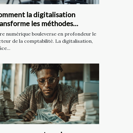
omment la digitalisation
ransforme les méthodes
mptables traditionnelles ?
ère numérique bouleverse en profondeur le
teur de la comptabilité. La digitalisation,
ce...