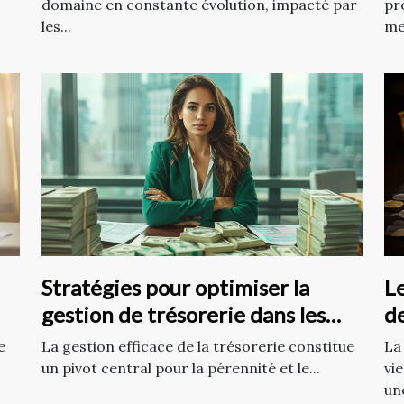
domaine en constante évolution, impacté par
pro
les...
me
Stratégies pour optimiser la
Le
gestion de trésorerie dans les
de
PME
qu
e
La gestion efficace de la trésorerie constitue
La
un pivot central pour la pérennité et le...
vi
une