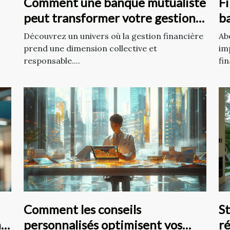
Comment une banque mutualiste
Fi
peut transformer votre gestion
b
financière ?
Découvrez un univers où la gestion financière
Ab
prend une dimension collective et
im
responsable....
fi
Comment les conseils
St
nd
personnalisés optimisent vos
r