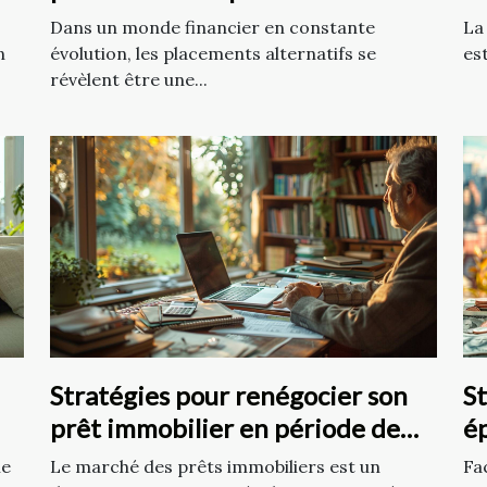
investissements dans les
re
Dans un monde financier en constante
La
placements alternatifs
n
évolution, les placements alternatifs se
es
révèlent être une...
Stratégies pour renégocier son
St
prêt immobilier en période de
ép
taux fluctuants
le
Le marché des prêts immobiliers est un
Fa