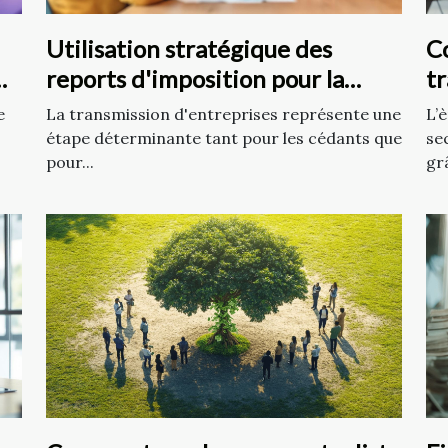
Utilisation stratégique des
C
reports d'imposition pour la
t
transmission d'entreprises
co
e
La transmission d'entreprises représente une
L’
étape déterminante tant pour les cédants que
sec
pour...
grâ