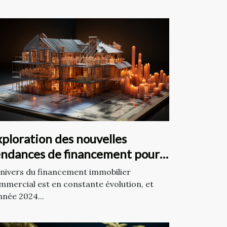
ploration des nouvelles
endances de financement pour
s projets immobiliers
univers du financement immobilier
ommerciaux en 2024
mmercial est en constante évolution, et
nnée 2024...