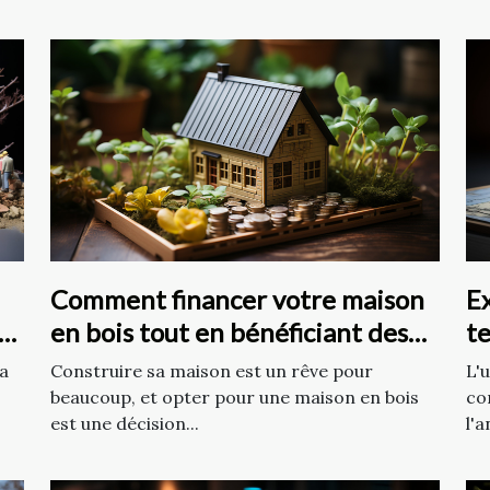
Comment financer votre maison
Ex
en bois tout en bénéficiant des
t
avantages écologiques et
le
la
Construire sa maison est un rêve pour
L'
économiques ?
c
beaucoup, et opter pour une maison en bois
co
est une décision...
l'a