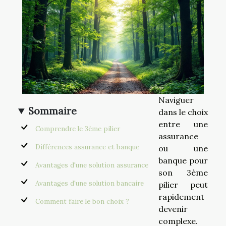
Naviguer
Sommaire
dans le choix
entre une
Comprendre le 3ème pilier
assurance
Différences assurance et banque
ou une
banque pour
Avantages d'une solution assurance
son 3ème
Avantages d'une solution bancaire
pilier peut
rapidement
Comment faire le bon choix ?
devenir
complexe.