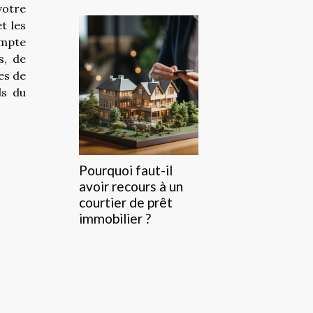
votre
t les
ompte
s, de
es de
ds du
Pourquoi faut-il
avoir recours à un
courtier de prêt
immobilier ?