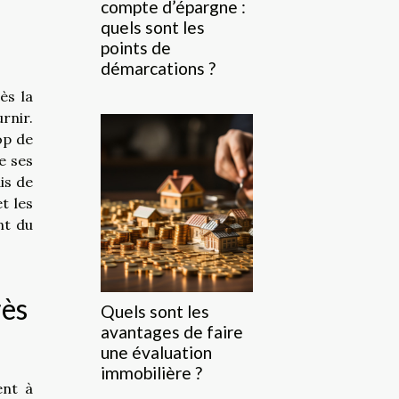
compte d’épargne :
quels sont les
points de
démarcations ?
ès la
rnir.
op de
e ses
is de
t les
nt du
rès
Quels sont les
avantages de faire
une évaluation
immobilière ?
ent à