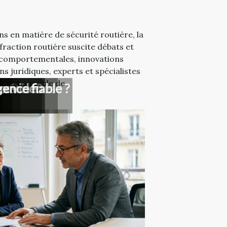
s en matière de sécurité routière, la
fraction routière suscite débats et
s comportementales, innovations
s juridiques, experts et spécialistes
ement possible de...
nt
rieure ?
se ?
s services
précise?
rs
ux vidéo
ence fiable ?