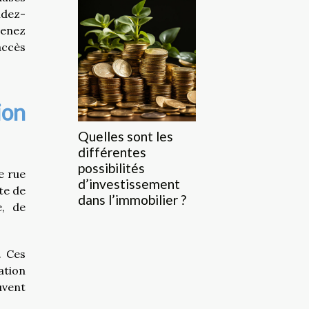
ndez-
renez
accès
ion
Quelles sont les
différentes
possibilités
e rue
d’investissement
nte de
dans l’immobilier ?
e, de
. Ces
ation
uvent