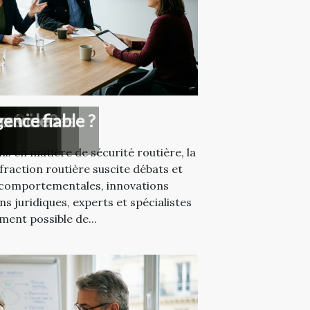
nt
rieure ?
se ?
s services
précise?
rs
ux vidéo
ence fiable ?
s en matière de sécurité routière, la
fraction routière suscite débats et
s comportementales, innovations
s juridiques, experts et spécialistes
ement possible de...