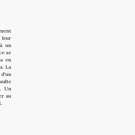
iment
 leur
 à un
ce se
ns en
s. La
 d'un
sulte
t. Un
er au
t.