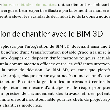
le
bureau d'études bim nantes
, ont su démontrer l'efficaci
nvergure. Leur expertise illustre parfaitement la manière
nt à élever les standards de l'industrie de la constructio
stion de chantier avec le BIM 3D
rphosée par l'intégration du BIM 3D, devenant ainsi une 
er bénéficie d'une transformation notable grâce à la mise à
ux équipes de disposer d'informations toujours actuali
t la communication efficace entre les différents interven
la prise de décision. Le BIM 3D, en tant que plate
on de projet, chaque acteur ayant accès à une vision d'ens
truction. En outre, la gestion des imprévus est renforcé
projet étant en mesure d'anticiper et de réagir prompt
ion précise de l'avancement des travaux et des potenti
 comme un outil incontournable pour les chefs de projet asp
es chantiers modernes.