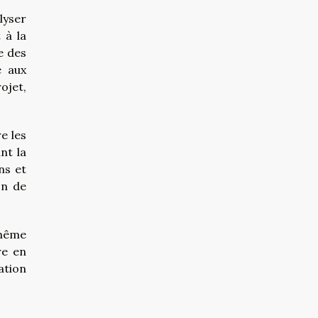
lyser
 à la
e des
e aux
ojet,
e les
nt la
ns et
on de
 même
re en
ation