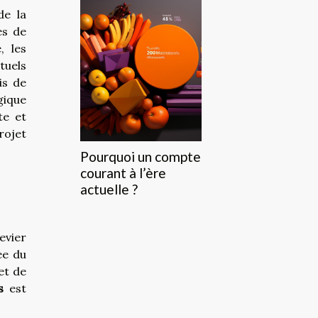
de la
es de
, les
tuels
is de
gique
te et
rojet
Pourquoi un compte
courant à l’ère
actuelle ?
evier
ée du
et de
s
est