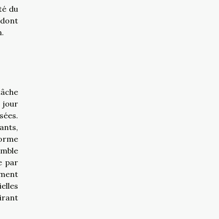
té du
 dont
n.
tâche
 jour
sées.
ants,
forme
emble
e par
ement
elles
irant