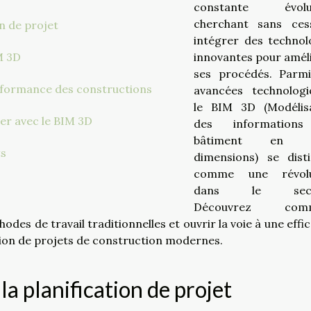
constante évolut
cherchant sans ces
on de projet
intégrer des technol
M 3D
innovantes pour amél
ses procédés. Parm
performance des constructions
avancées technologi
le BIM 3D (Modélis
ier avec le BIM 3D
des information
bâtiment en t
ts
dimensions) se dist
comme une révolu
dans le secte
Découvrez com
es de travail traditionnelles et ouvrir la voie à une effic
ation de projets de construction modernes.
a planification de projet