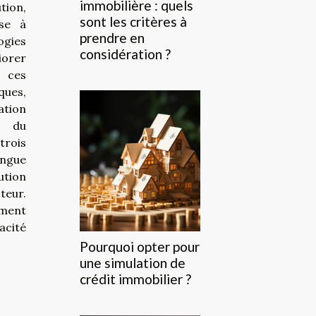
immobilière : quels
ion,
sont les critères à
se à
prendre en
ogies
considération ?
iorer
i ces
ques,
ation
s du
rois
ingue
tion
ur.
ment
acité
Pourquoi opter pour
une simulation de
crédit immobilier ?