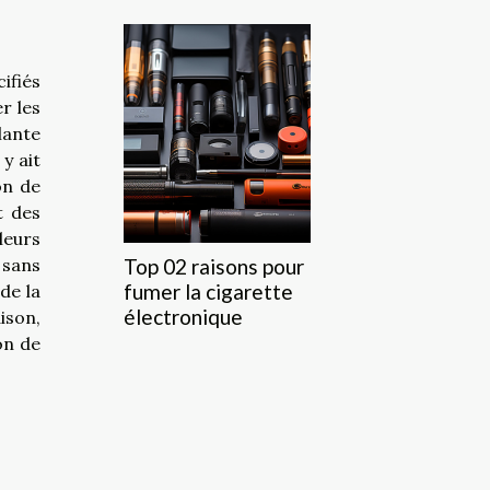
ifiés
r les
lante
y ait
on de
t des
leurs
 sans
Top 02 raisons pour
fumer la cigarette
de la
électronique
ison,
on de