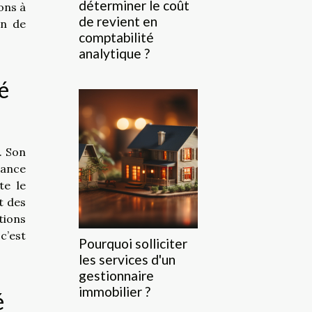
déterminer le coût
ons à
de revient en
in de
comptabilité
analytique ?
é
. Son
nance
te le
t des
tions
c’est
Pourquoi solliciter
les services d'un
gestionnaire
immobilier ?
é