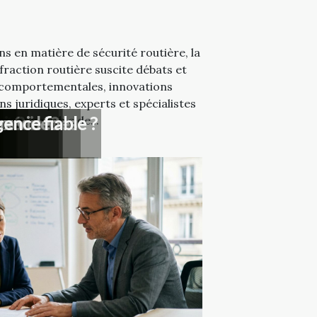
s en matière de sécurité routière, la
fraction routière suscite débats et
s comportementales, innovations
s juridiques, experts et spécialistes
nt
rieure ?
se ?
s services
précise?
rs
ux vidéo
ence fiable ?
ement possible de...