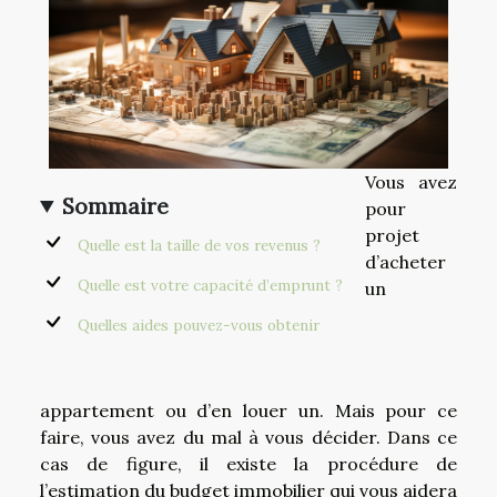
Vous avez
Sommaire
pour
projet
Quelle est la taille de vos revenus ?
d’acheter
Quelle est votre capacité d’emprunt ?
un
Quelles aides pouvez-vous obtenir
appartement ou d’en louer un. Mais pour ce
faire, vous avez du mal à vous décider. Dans ce
cas de figure, il existe la procédure de
l’estimation du budget immobilier qui vous aidera