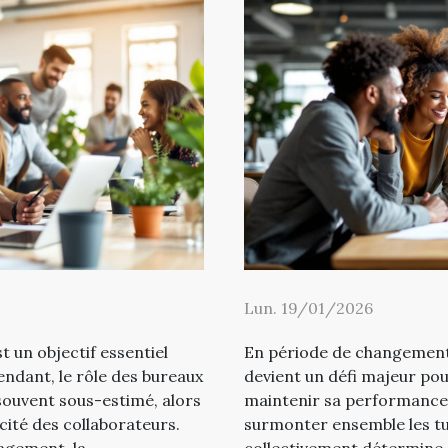
Lun. 19/01/2026
t un objectif essentiel
En période de changement,
ndant, le rôle des bureaux
devient un défi majeur po
souvent sous-estimé, alors
maintenir sa performance e
acité des collaborateurs.
surmonter ensemble les tu
gement, la...
collectivement détermine s