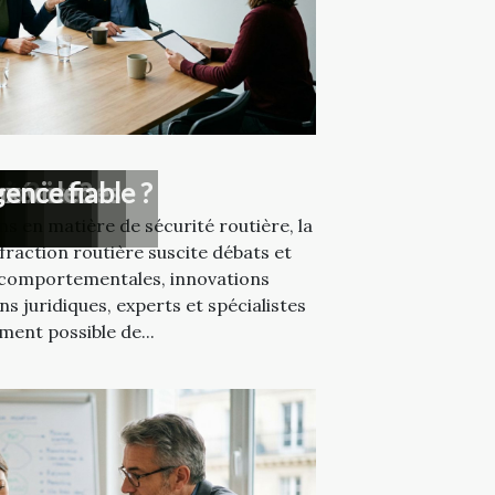
nt
rieure ?
se ?
s services
précise?
rs
ux vidéo
ence fiable ?
s en matière de sécurité routière, la
fraction routière suscite débats et
s comportementales, innovations
s juridiques, experts et spécialistes
ement possible de...