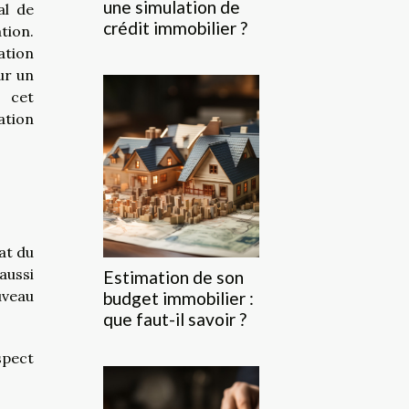
une simulation de
al de
crédit immobilier ?
tion.
ation
ur un
s cet
ation
at du
aussi
Estimation de son
uveau
budget immobilier :
que faut-il savoir ?
spect