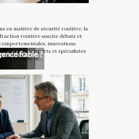
s en matière de sécurité routière, la
fraction routière suscite débats et
s comportementales, innovations
s juridiques, experts et spécialistes
nt
rieure ?
se ?
s services
précise?
rs
ux vidéo
ence fiable ?
ement possible de...