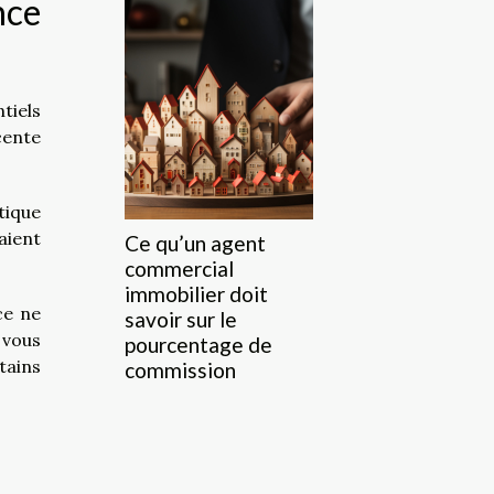
nce
tiels
cente
tique
raient
Ce qu’un agent
commercial
immobilier doit
ce ne
savoir sur le
 vous
pourcentage de
tains
commission