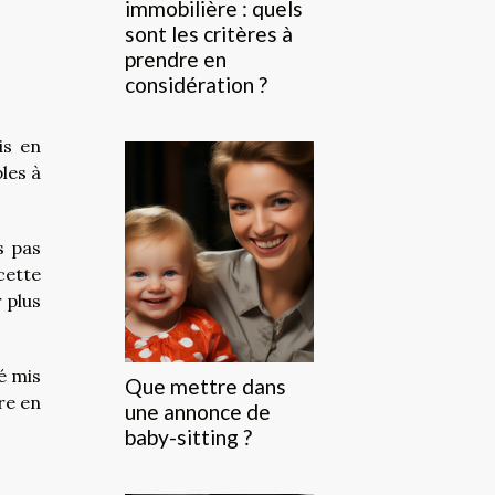
immobilière : quels
sont les critères à
prendre en
considération ?
is en
les à
s pas
cette
 plus
é mis
Que mettre dans
re en
une annonce de
baby-sitting ?